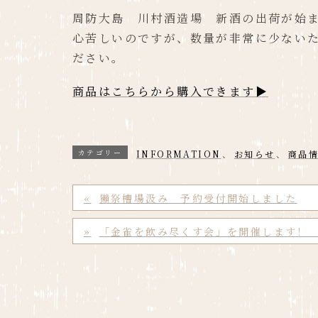
周防大島 川村酒造場 新酒の出荷が始
心苦しいのですが、数量が非常に少ない
ださい。
商品はこちらから購入できます▶
カテゴリー
INFORMATION
、
お知らせ
、
商品
獺祭槽場汲み 予約受付開始しました
「金雀を飲み尽くす会」を開催します